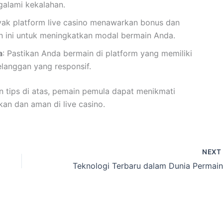
galami kekalahan.
yak platform live casino menawarkan bonus dan
 ini untuk meningkatkan modal bermain Anda.
a
: Pastikan Anda bermain di platform yang memiliki
langgan yang responsif.
ips di atas, pemain pemula dapat menikmati
n dan aman di live casino.
NEX