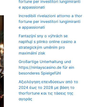
fortune per investitori lungimiranti
e appassionati
Incredibili rivelazioni attorno a thor
fortune per investitori lungimiranti
e appassionati
Fantazijní sny o výhrách se
naplňují s plinko online casino a
strategickým uměním pro
maximální zisk
Großartige Unterhaltung und
https://ninlayscasino.de für ein
besonderes Spielgefühl
Αξιολόγηση επενδύσεων από το
2024 έως το 2028 με βάση το
thorfortune και τις τάσεις της
αγοράς