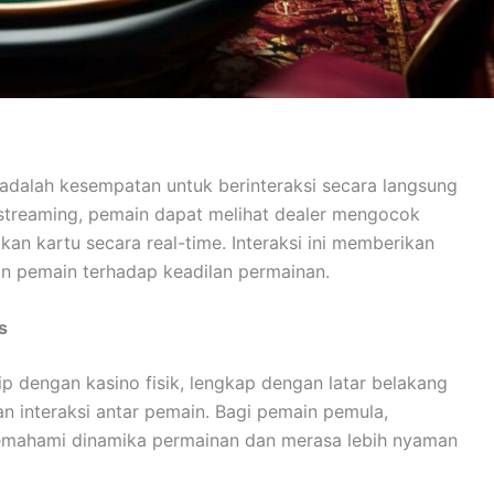
o adalah kesempatan untuk berinteraksi secara langsung
ve streaming, pemain dapat melihat dealer mengocok
an kartu secara real-time. Interaksi ini memberikan
 pemain terhadap keadilan permainan.
s
p dengan kasino fisik, lengkap dengan latar belakang
an interaksi antar pemain. Bagi pemain pemula,
mahami dinamika permainan dan merasa lebih nyaman