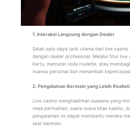
1. Interaksi Langsung dengan Dealer
Salah satu daya tarik utama dari live casin
dengan dealer profesional. Melalui fitur li
kartu, memutar roda roulette, atau membagik
nuansa personal dan menambah kepercayaan
2. Pengalaman Bermain yang Lebih Realisti
Live casino menghadirkan suasana yang miri
meja permainan, suara-suara khas kasino, d
pengalaman ini dapat membantu mereka me
saat bermain.