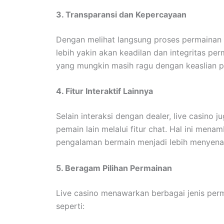
3. Transparansi dan Kepercayaan
Dengan melihat langsung proses permainan 
lebih yakin akan keadilan dan integritas pe
yang mungkin masih ragu dengan keaslian p
4. Fitur Interaktif Lainnya
Selain interaksi dengan dealer, live casin
pemain lain melalui fitur chat. Hal ini me
pengalaman bermain menjadi lebih menyenan
5. Beragam Pilihan Permainan
Live casino menawarkan berbagai jenis per
seperti: