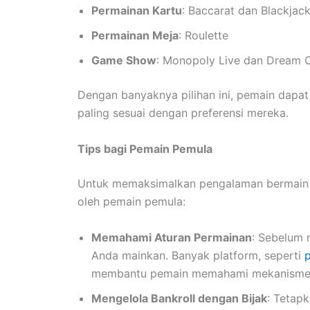
Permainan Kartu
: Baccarat dan Blackjac
Permainan Meja
: Roulette
Game Show
: Monopoly Live dan Dream 
Dengan banyaknya pilihan ini, pemain dap
paling sesuai dengan preferensi mereka.
Tips bagi Pemain Pemula
Untuk memaksimalkan pengalaman bermain di 
oleh pemain pemula:
Memahami Aturan Permainan
: Sebelum 
Anda mainkan. Banyak platform, seperti
p
membantu pemain memahami mekanisme 
Mengelola Bankroll dengan Bijak
: Tetap