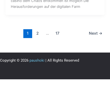
casino dem Chaos entkommen ist möglich Die
Herausforderungen auf der digitalen Farm
1
2
…
17
Next
→
Copyright © 2026
paushoki
| All Rights Reserved