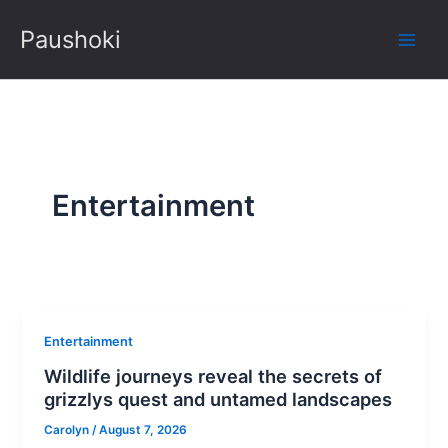
Skip
Paushoki
to
content
Entertainment
Entertainment
Wildlife journeys reveal the secrets of
grizzlys quest and untamed landscapes
Carolyn
/
August 7, 2026