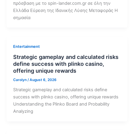
πρόσβαση με το spin-lander.com.gr σε όλη την
Ελλάδα Εύρεση της Ιδανικής Λύσης Μεταφοράς Η
σημασία
Entertainment
Strategic gameplay and calculated risks
define success with plinko casino,
offering unique rewards
Carolyn
/
August 6, 2026
Strategic gameplay and calculated risks define
success with plinko casino, offering unique rewards
Understanding the Plinko Board and Probability
Analyzing