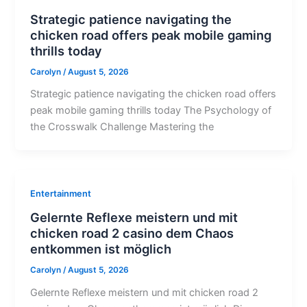
Strategic patience navigating the
chicken road offers peak mobile gaming
thrills today
Carolyn
/
August 5, 2026
Strategic patience navigating the chicken road offers
peak mobile gaming thrills today The Psychology of
the Crosswalk Challenge Mastering the
Entertainment
Gelernte Reflexe meistern und mit
chicken road 2 casino dem Chaos
entkommen ist möglich
Carolyn
/
August 5, 2026
Gelernte Reflexe meistern und mit chicken road 2