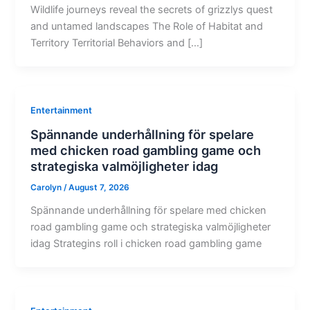
Wildlife journeys reveal the secrets of grizzlys quest
and untamed landscapes The Role of Habitat and
Territory Territorial Behaviors and […]
Entertainment
Spännande underhållning för spelare
med chicken road gambling game och
strategiska valmöjligheter idag
Carolyn
/
August 7, 2026
Spännande underhållning för spelare med chicken
road gambling game och strategiska valmöjligheter
idag Strategins roll i chicken road gambling game